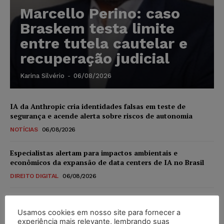
Marcello Perino: caso
Braskem testa limite
entre tutela cautelar e
recuperação judicial
Karina Silvério
-
06/08/2026
IA da Anthropic cria identidades falsas em teste de
segurança e acende alerta sobre riscos de autonomia
NOTÍCIAS
06/08/2026
Especialistas alertam para impactos ambientais e
econômicos da expansão de data centers de IA no Brasil
DIREITO DIGITAL
06/08/2026
TSE reforça que sistemas das urnas eletrônicas tornam-se
invioláveis após assinatura digital e lacração
Usamos cookies em nosso site para fornecer a
experiência mais relevante, lembrando suas
NOTÍCIAS
06/08/2026