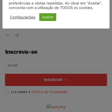
preferências e visitas repetidas. Ao clicar em “Aceitar”,
concorda com a utilização de TODOS os cookies.
STF inicia julgamento sobre constitucionalidade da
proibição dos jogos de azar no Brasil
Configurações
Aceitar
NOTÍCIAS
06/08/2026
Inscreva-se
INSCREVER
Li e aceito a
Política de Privacidade
.