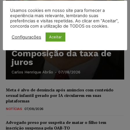
Usamos cookies em nosso site para fornecer a
experiência mais relevante, lembrando suas
preferências e visitas repetidas. Ao clicar em “Aceitar”,
concorda com a utilização de TODOS os cookies.
Configurações
Aceitar
Composição da taxa de
juros
Carlos Henrique Abrão
-
07/08/2026
Meta é alvo de denúncia após anúncios com conteúdo
sexual infantil gerado por IA circularem em suas
plataformas
NOTÍCIAS
07/08/2026
Advogado preso por suspeita de matar o filho tem
inscrição suspensa pela OAB-TO