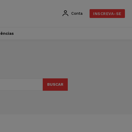
Conta
INSCREVA-SE
dências
BUSCAR