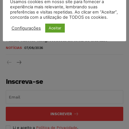
Usamos cookies em nosso site para fornecer a
STF amplia isenção de IBS e CBS na compra de veículos
experiência mais relevante, lembrando suas
novos para pessoas com deficiência e autistas de todos os
preferências e visitas repetidas. Ao clicar em “Aceitar”,
níveis
concorda com a utilização de TODOS os cookies.
DIREITO TRIBUTÁRIO
07/08/2026
Configurações
Aceitar
Justiça do Trabalho mantém justa causa de empregado que
vendia canetas emagrecedoras no local de trabalho
NOTÍCIAS
07/08/2026
Inscreva-se
INSCREVER
Li e aceito a
Política de Privacidade
.