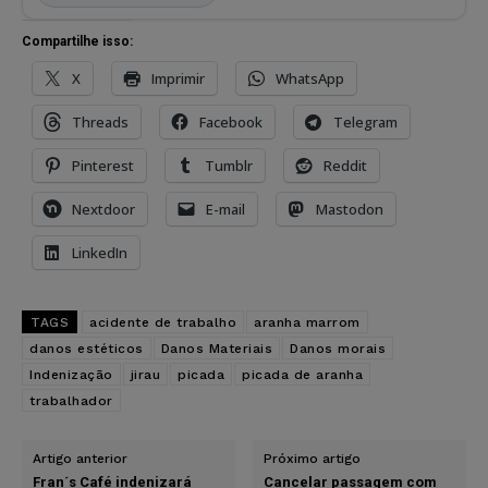
Compartilhe isso:
X
Imprimir
WhatsApp
Threads
Facebook
Telegram
Pinterest
Tumblr
Reddit
Nextdoor
E-mail
Mastodon
LinkedIn
TAGS
acidente de trabalho
aranha marrom
danos estéticos
Danos Materiais
Danos morais
Indenização
jirau
picada
picada de aranha
trabalhador
Artigo anterior
Próximo artigo
Fran´s Café indenizará
Cancelar passagem com