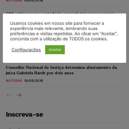
NOTÍCIAS
05/08/2026
CNJ extingue aposentadoria compulsória como punição
máxima para magistrados e regulamenta perda do cargo
Usamos cookies em nosso site para fornecer a
NOTÍCIAS
05/08/2026
experiência mais relevante, lembrando suas
preferências e visitas repetidas. Ao clicar em “Aceitar”,
concorda com a utilização de TODOS os cookies.
Justiça de SP rejeita ação da família de Alexandre de
Moraes contra senador Alessandro Vieira
Configurações
Aceitar
NOTÍCIAS
05/08/2026
Conselho Nacional de Justiça determina afastamento da
juíza Gabriela Hardt por dois anos
NOTÍCIAS
05/08/2026
Inscreva-se