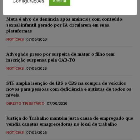
Configurações
Aceitar
Meta é alvo de denúncia após anúncios com conteúdo
sexual infantil gerado por IA circularem em suas
plataformas
NOTÍCIAS
07/08/2026
Advogado preso por suspeita de matar o filho tem
inscrição suspensa pela OAB-TO
NOTÍCIAS
07/08/2026
STF amplia isenção de IBS e CBS na compra de veículos
novos para pessoas com deficiência e autistas de todos os
níveis
DIREITO TRIBUTÁRIO
07/08/2026
Justiça do Trabalho mantém justa causa de empregado que
vendia canetas emagrecedoras no local de trabalho
NOTÍCIAS
07/08/2026