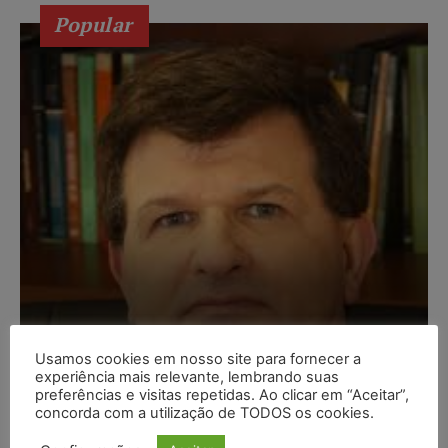
Popular
Usamos cookies em nosso site para fornecer a
Composição da taxa de
experiência mais relevante, lembrando suas
preferências e visitas repetidas. Ao clicar em “Aceitar”,
juros
concorda com a utilização de TODOS os cookies.
Carlos Henrique Abrão
-
07/08/2026