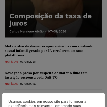
Composição da taxa de
juros
Carlos Henrique Abrão
-
07/08/2026
Meta é alvo de denúncia após anúncios com conteúdo
sexual infantil gerado por IA circularem em suas
plataformas
NOTÍCIAS
07/08/2026
Advogado preso por suspeita de matar o filho tem
inscrição suspensa pela OAB-TO
NOTÍCIAS
07/08/2026
STF amplia isenção de IBS e CBS na compra de veículos
novos para pessoas com deficiência e autistas de todos os
Usamos cookies em nosso site para fornecer a
níveis
experiência mais relevante, lembrando suas