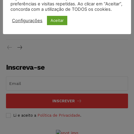
preferências e visitas repetidas. Ao clicar em “Aceitar”,
DIREITO TRIBUTÁRIO
07/08/2026
concorda com a utilização de TODOS os cookies.
Justiça do Trabalho mantém justa causa de empregado que
Configurações
Aceitar
vendia canetas emagrecedoras no local de trabalho
NOTÍCIAS
07/08/2026
Inscreva-se
INSCREVER
Li e aceito a
Política de Privacidade
.