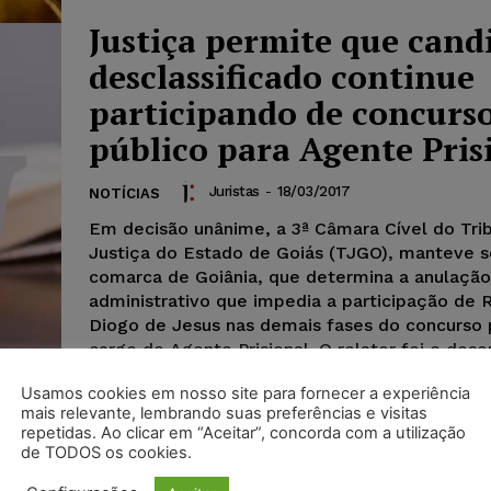
Justiça permite que cand
desclassificado continue
participando de concurs
público para Agente Pris
Juristas
-
18/03/2017
NOTÍCIAS
Em decisão unânime, a 3ª Câmara Cível do Tri
Justiça do Estado de Goiás (TJGO), manteve 
comarca de Goiânia, que determina a anulação
administrativo que impedia a participação de 
Diogo de Jesus nas demais fases do concurso 
cargo de Agente Prisional. O relator foi o de
Itamar de Lima. Consta dos autos, que Raphae
Usamos cookies em nosso site para fornecer a experiência
participou do último certame, que previa a co
mais relevante, lembrando suas preferências e visitas
de Agente de Segurança Prisional de Goiânia. Ele foi
repetidas. Ao clicar em “Aceitar”, concorda com a utilização
desclassificado na 5ª fase, que correspondia a
de TODOS os cookies.
psicológico. Ele relatou, no processo, que não 