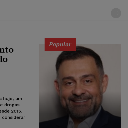
Popular
ento
do
a hoje, um
de drogas
esde 2015,
 considerar