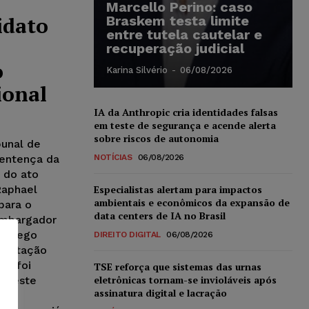
Marcello Perino: caso
idato
Braskem testa limite
entre tutela cautelar e
recuperação judicial
o
Karina Silvério
-
06/08/2026
ional
IA da Anthropic cria identidades falsas
em teste de segurança e acende alerta
sobre riscos de autonomia
bunal de
sentença da
NOTÍCIAS
06/08/2026
 do ato
Raphael
Especialistas alertam para impactos
ambientais e econômicos da expansão de
para o
data centers de IA no Brasil
sembargador
l Diego
DIREITO DIGITAL
06/08/2026
ntratação
TSE reforça que sistemas das urnas
eletrônicas tornam-se invioláveis após
o teste
assinatura digital e lacração
foi