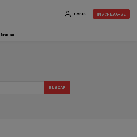
Conta
INSCREVA-SE
dências
BUSCAR