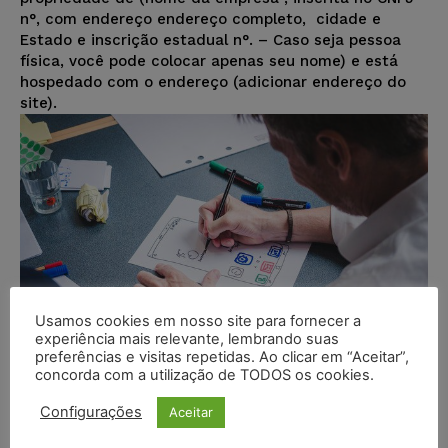
n°, com endereço endereço completo, cidade e
Estado e inscrição estadual n°. – Caso seja pessoa
física, você pode colocar apenas seu nome) e está
hospedado com o endereço (adicionar endereço do
site).
Usamos cookies em nosso site para fornecer a
experiência mais relevante, lembrando suas
preferências e visitas repetidas. Ao clicar em “Aceitar”,
concorda com a utilização de TODOS os cookies.
Configurações
Aceitar
Legal design para advogados: