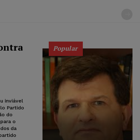
ontra
Popular
u inviável
lo Partido
ção do
para o
idos da
partido