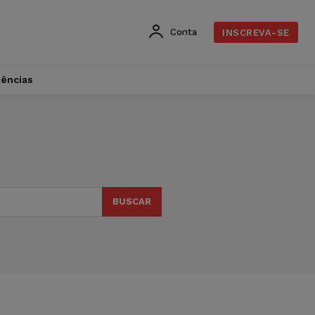
Conta
INSCREVA-SE
dências
BUSCAR