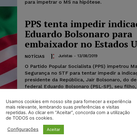
para impetrar o MS na hipótese.
PPS tenta impedir indica
Eduardo Bolsonaro para
embaixador no Estados 
Juristas
-
13/08/2019
NOTÍCIAS
O Partido Popular Socialista (PPS) impetrou 
Segurança no STF para tentar impedir a indica
presidente da República, Jair Bolsonaro, do d
federal Eduardo Bolsonaro (PSL-SP), seu filho,
embaixador do Brasil nos Estados Unidos da A
Usamos cookies em nosso site para fornecer a experiência
mais relevante, lembrando suas preferências e visitas
repetidas. Ao clicar em “Aceitar”, concorda com a utilização
de TODOS os cookies.
Configurações
Aceitar