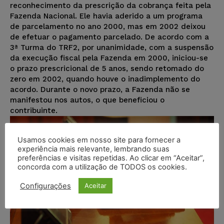
reconhecimento da prescrição da cobrança feita pela
Fazenda Nacional. Ele havia aderido a um programa
de parcelamento no ano 2000, mas em 2002 deixou
de efetuar o pagamento parcelado. De acordo com a
3ª Turma do TRF2, por unanimidade, com a suspensão
da execução fiscal pela Fazenda em 2000, iniciou-se
o prazo prescricional de 5 anos, sendo retomado do
zero em 2002, quando houve o inadimplemento do
acordo. Durante o novo prazo, a Fazenda não se
manifestou nos autos, o que beneficiou o
contribuinte.
Usamos cookies em nosso site para fornecer a
experiência mais relevante, lembrando suas
preferências e visitas repetidas. Ao clicar em “Aceitar”,
concorda com a utilização de TODOS os cookies.
Configurações
Aceitar