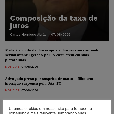
Composição da taxa de
juros
Carlos Henrique Abrão
-
07/08/2026
Meta é alvo de denúncia após anúncios com conteúdo
sexual infantil gerado por IA circularem em suas
plataformas
NOTÍCIAS
07/08/2026
Advogado preso por suspeita de matar o filho tem
inscrição suspensa pela OAB-TO
NOTÍCIAS
07/08/2026
STF amplia isenção de IBS e CBS na compra de veículos
novos para pessoas com deficiência e autistas de todos os
Usamos cookies em nosso site para fornecer a
níveis
experiência mais relevante, lembrando suas