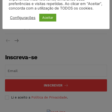
preferências e visitas repetidas. Ao clicar em “Aceitar”,
DIREITO TRIBUTÁRIO
07/08/2026
concorda com a utilização de TODOS os cookies.
Justiça do Trabalho mantém justa causa de empregado que
Configurações
Aceitar
vendia canetas emagrecedoras no local de trabalho
NOTÍCIAS
07/08/2026
Inscreva-se
INSCREVER
Li e aceito a
Política de Privacidade
.