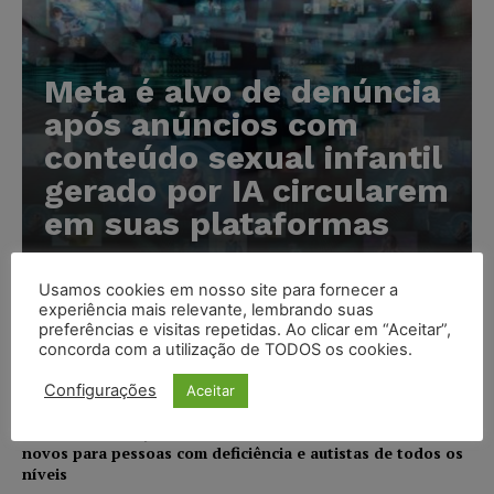
Meta é alvo de denúncia
após anúncios com
conteúdo sexual infantil
gerado por IA circularem
em suas plataformas
Karina Silvério
-
07/08/2026
Usamos cookies em nosso site para fornecer a
experiência mais relevante, lembrando suas
Advogado preso por suspeita de matar o filho tem
preferências e visitas repetidas. Ao clicar em “Aceitar”,
concorda com a utilização de TODOS os cookies.
inscrição suspensa pela OAB-TO
NOTÍCIAS
07/08/2026
Configurações
Aceitar
STF amplia isenção de IBS e CBS na compra de veículos
novos para pessoas com deficiência e autistas de todos os
níveis