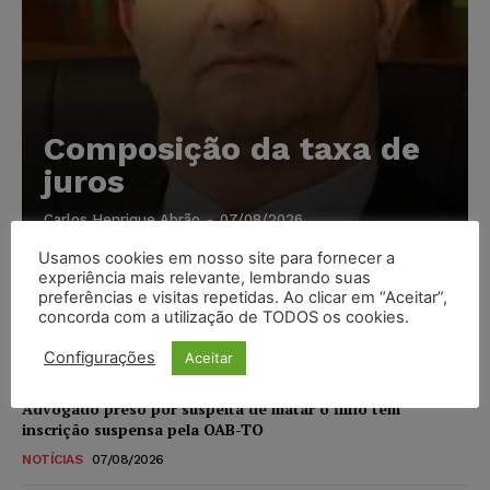
Composição da taxa de
juros
Carlos Henrique Abrão
-
07/08/2026
Usamos cookies em nosso site para fornecer a
experiência mais relevante, lembrando suas
Meta é alvo de denúncia após anúncios com conteúdo
preferências e visitas repetidas. Ao clicar em “Aceitar”,
sexual infantil gerado por IA circularem em suas
concorda com a utilização de TODOS os cookies.
plataformas
Configurações
Aceitar
NOTÍCIAS
07/08/2026
Advogado preso por suspeita de matar o filho tem
inscrição suspensa pela OAB-TO
NOTÍCIAS
07/08/2026