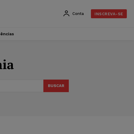
Conta
INSCREVA-SE
dências
nia
BUSCAR