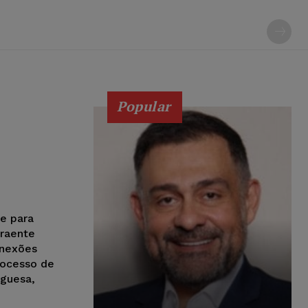
Popular
de para
traente
onexões
rocesso de
uguesa,