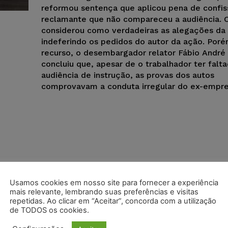
reformou sentença que aplicou pena de confis
reclamante que não compareceu a audiência. O
considerou como verdadeiras as alegações da
indeferindo os pedidos do autor da ação. Poré
recurso, o desembargador relator Fábio André 
concluiu que, apesar de o trabalhador ter falt
audiência de instrução, as provas dos autos
comprovavam a conduta irregular do ex-empre
Usamos cookies em nosso site para fornecer a experiência
mais relevante, lembrando suas preferências e visitas
repetidas. Ao clicar em “Aceitar”, concorda com a utilização
de TODOS os cookies.