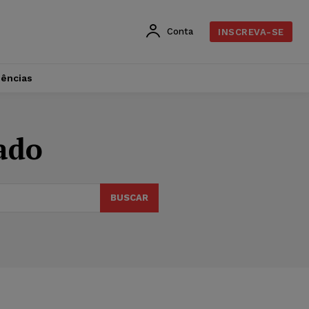
Conta
INSCREVA-SE
dências
tado
BUSCAR