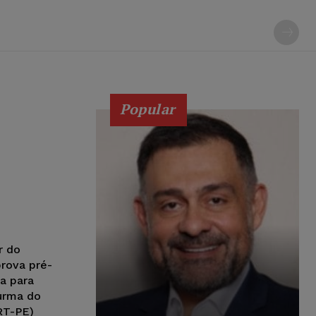
Popular
r do
prova pré-
a para
Turma do
RT-PE)