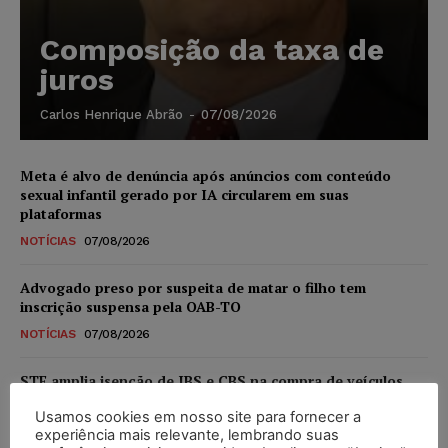
Composição da taxa de
juros
Carlos Henrique Abrão
-
07/08/2026
Meta é alvo de denúncia após anúncios com conteúdo
sexual infantil gerado por IA circularem em suas
plataformas
NOTÍCIAS
07/08/2026
Advogado preso por suspeita de matar o filho tem
inscrição suspensa pela OAB-TO
NOTÍCIAS
07/08/2026
STF amplia isenção de IBS e CBS na compra de veículos
novos para pessoas com deficiência e autistas de todos os
Usamos cookies em nosso site para fornecer a
níveis
experiência mais relevante, lembrando suas
DIREITO TRIBUTÁRIO
07/08/2026