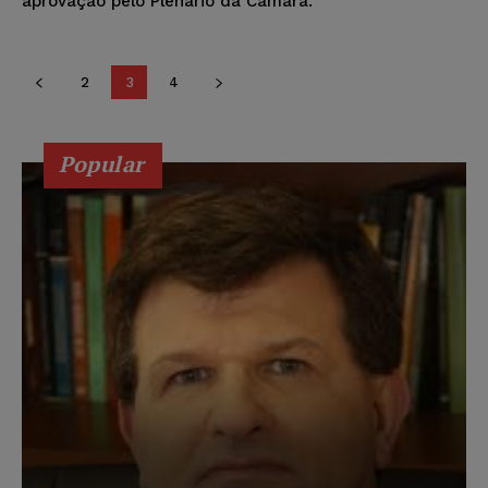
aprovação pelo Plenário da Câmara.
2
3
4
Popular