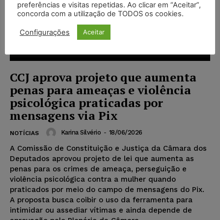
preferências e visitas repetidas. Ao clicar em “Aceitar”,
concorda com a utilização de TODOS os cookies.
Configurações
Aceitar
CCJ aprova projeto que aumenta
penas para ameaças e violência
psicológica praticadas por
mensagens via Pix
Karina Silvério
-
18/06/2026
NOTÍCIAS
A Comissão de Constituição e Justiça da Câmara dos
Deputados aprovou projeto de lei que aumenta as
penas para os crimes de ameaça, perseguição e
violência psicológica contra a mulher quando
praticados por meio do campo de mensagens do Pix.
A proposta busca coibir o uso da ferramenta para
intimidar ou assediar vítimas e ainda depende de