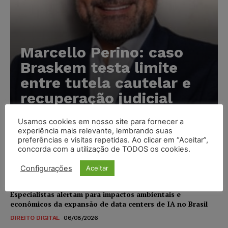
Marcello Perino: caso
Braskem testa limite
entre tutela cautelar e
recuperação judicial
Karina Silvério
-
06/08/2026
Usamos cookies em nosso site para fornecer a
experiência mais relevante, lembrando suas
preferências e visitas repetidas. Ao clicar em “Aceitar”,
IA da Anthropic cria identidades falsas em teste de
concorda com a utilização de TODOS os cookies.
segurança e acende alerta sobre riscos de autonomia
Configurações
Aceitar
NOTÍCIAS
06/08/2026
Especialistas alertam para impactos ambientais e
econômicos da expansão de data centers de IA no Brasil
DIREITO DIGITAL
06/08/2026