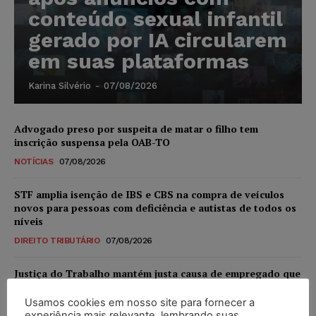
conteúdo sexual infantil
gerado por IA circularem
em suas plataformas
Karina Silvério
-
07/08/2026
Advogado preso por suspeita de matar o filho tem
inscrição suspensa pela OAB-TO
NOTÍCIAS
07/08/2026
STF amplia isenção de IBS e CBS na compra de veículos
novos para pessoas com deficiência e autistas de todos os
níveis
DIREITO TRIBUTÁRIO
07/08/2026
Justiça do Trabalho mantém justa causa de empregado que
vendia canetas emagrecedoras no local de trabalho
Usamos cookies em nosso site para fornecer a
NOTÍCIAS
07/08/2026
experiência mais relevante, lembrando suas