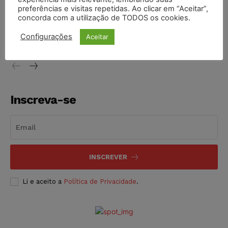
preferências e visitas repetidas. Ao clicar em “Aceitar”,
Justiça de SP decreta prisão de suspeito investigado na
concorda com a utilização de TODOS os cookies.
morte de advogado
Configurações
Aceitar
NOTÍCIAS
07/08/2026
Inscreva-se
INSCREVER
Li e aceito a
Política de Privacidade
.