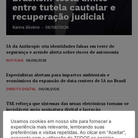
entre tutela cautelar e
recuperação judicial
Karina Silvério
-
06/08/2026
IA da Anthropic cria identidades falsas em teste de
segurança e acende alerta sobre riscos de autonomia
NOTÍCIAS
06/08/2026
Especialistas alertam para impactos ambientais e
econômicos da expansão de data centers de IA no Brasil
DIREITO DIGITAL
06/08/2026
TSE reforça que sistemas das urnas eletrônicas tornam-se
invioláveis após assinatura digital e lacração
NOTÍCIAS
06/08/2026
Usamos cookies em nosso site para fornecer a
experiência mais relevante, lembrando suas
STF inicia julgamento sobre constitucionalidade da
preferências e visitas repetidas. Ao clicar em “Aceitar”,
proibição dos jogos de azar no Brasil
concorda com a utilização de TODOS os cookies.