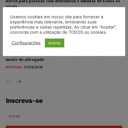
novos para pessoas com deficiência e autistas de todos os
níveis
DIREITO TRIBUTÁRIO
07/08/2026
Usamos cookies em nosso site para fornecer a
experiência mais relevante, lembrando suas
preferências e visitas repetidas. Ao clicar em “Aceitar”,
Justiça do Trabalho mantém justa causa de empregado que
concorda com a utilização de TODOS os cookies.
vendia canetas emagrecedoras no local de trabalho
NOTÍCIAS
07/08/2026
Configurações
Aceitar
Justiça de SP decreta prisão de suspeito investigado na
morte de advogado
NOTÍCIAS
07/08/2026
Inscreva-se