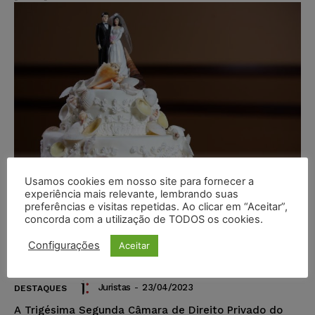
Usamos cookies em nosso site para fornecer a
experiência mais relevante, lembrando suas
preferências e visitas repetidas. Ao clicar em “Aceitar”,
concorda com a utilização de TODOS os cookies.
Assessoria deve devolver dinheiro
de festa de casamento cancelada
Configurações
Aceitar
na pandemia
Juristas
-
23/04/2023
DESTAQUES
A Trigésima Segunda Câmara de Direito Privado do