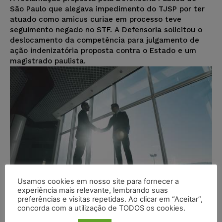
São Paulo que alegava impedimento do TJSP por ter
atuado como amicus curiae em processo teve
seguimento negado no STF. A Defensoria solicitou o
deslocamento da competência para julgamento de
ação indenizatória proposta contra o Estado e um
magistrado paulista.
Usamos cookies em nosso site para fornecer a
experiência mais relevante, lembrando suas
preferências e visitas repetidas. Ao clicar em “Aceitar”,
concorda com a utilização de TODOS os cookies.