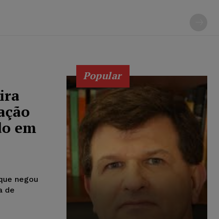
Popular
ira
zação
do em
que negou
a de