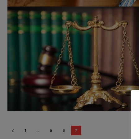
1
...
5
6
7