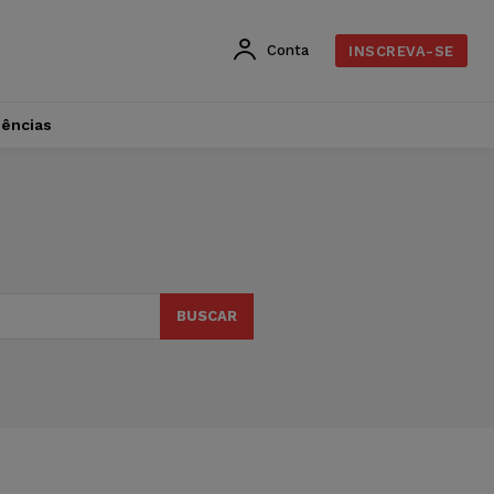
Conta
INSCREVA-SE
dências
BUSCAR