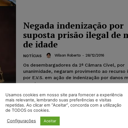
Negada indenização por
suposta prisão ilegal de
de idade
Wilson Roberto
-
28/12/2016
NOTÍCIAS
Os desembargadores da 2ª Câmara Cível, por
unanimidade, negaram provimento ao recurso 
por E.V.S. em ação de indenização por danos m
morais...
Usamos cookies em nosso site para fornecer a experiência
mais relevante, lembrando suas preferências e visitas
repetidas. Ao clicar em “Aceitar”, concorda com a utilização
de TODOS os cookies.
Configurações
Aceitar