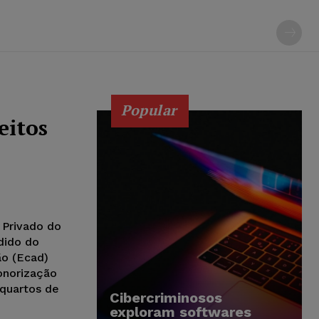
Popular
eitos
 Privado do
dido do
ão (Ecad)
sonorização
 quartos de
Cibercriminosos
exploram softwares