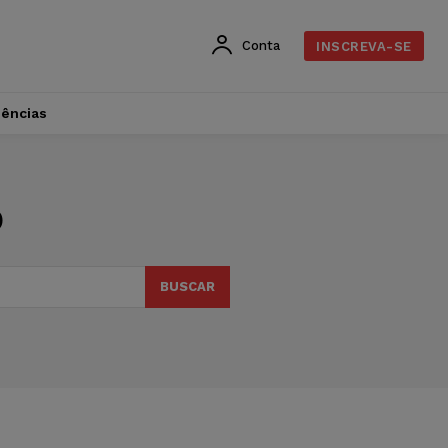
Conta
INSCREVA-SE
dências
o
BUSCAR