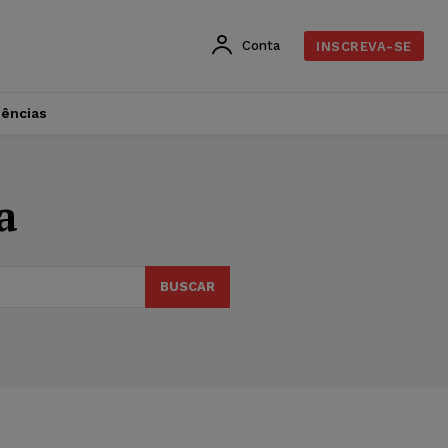
Conta
INSCREVA-SE
dências
a
BUSCAR