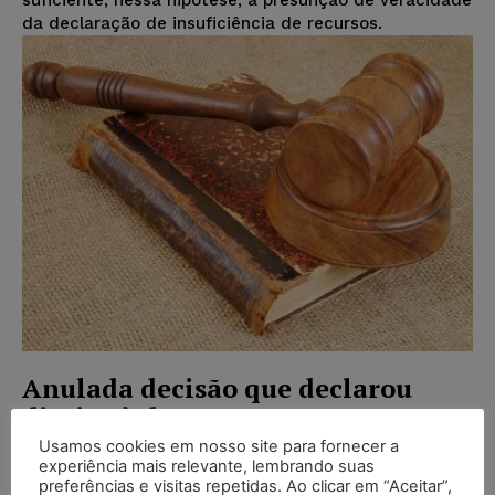
suficiente, nessa hipótese, a presunção de veracidade
da declaração de insuficiência de recursos.
Anulada decisão que declarou
direito à desaposentação a um
beneficiário do INSS
Usamos cookies em nosso site para fornecer a
experiência mais relevante, lembrando suas
Wilson Roberto
-
01/03/2017
preferências e visitas repetidas. Ao clicar em “Aceitar”,
NOTÍCIAS