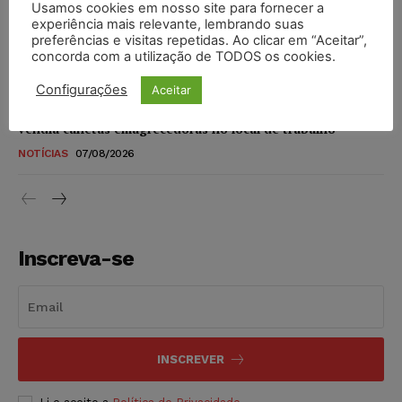
Usamos cookies em nosso site para fornecer a
STF amplia isenção de IBS e CBS na compra de veículos
experiência mais relevante, lembrando suas
novos para pessoas com deficiência e autistas de todos os
preferências e visitas repetidas. Ao clicar em “Aceitar”,
níveis
concorda com a utilização de TODOS os cookies.
DIREITO TRIBUTÁRIO
07/08/2026
Configurações
Aceitar
Justiça do Trabalho mantém justa causa de empregado que
vendia canetas emagrecedoras no local de trabalho
NOTÍCIAS
07/08/2026
Inscreva-se
INSCREVER