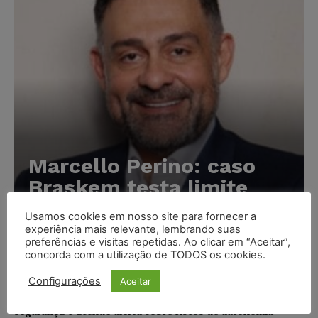
Marcello Perino: caso
Braskem testa limite
entre tutela cautelar e
Usamos cookies em nosso site para fornecer a
recuperação judicial
experiência mais relevante, lembrando suas
preferências e visitas repetidas. Ao clicar em “Aceitar”,
concorda com a utilização de TODOS os cookies.
Karina Silvério
-
06/08/2026
Configurações
Aceitar
IA da Anthropic cria identidades falsas em teste de
segurança e acende alerta sobre riscos de autonomia