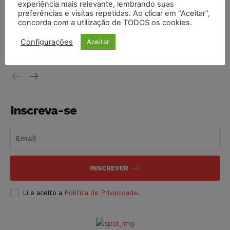
NOTÍCIAS
07/08/2026
experiência mais relevante, lembrando suas
preferências e visitas repetidas. Ao clicar em “Aceitar”,
concorda com a utilização de TODOS os cookies.
Justiça de SP decreta prisão de suspeito investigado na
morte de advogado
Configurações
Aceitar
NOTÍCIAS
07/08/2026
Inscreva-se
INSCREVER
Li e aceito a
Política de Privacidade
.