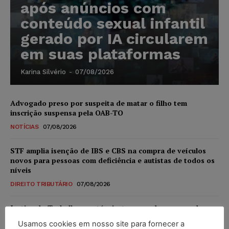
após anúncios com
conteúdo sexual infantil
gerado por IA circularem
em suas plataformas
Karina Silvério
-
07/08/2026
Advogado preso por suspeita de matar o filho tem
inscrição suspensa pela OAB-TO
NOTÍCIAS
07/08/2026
STF amplia isenção de IBS e CBS na compra de veículos
novos para pessoas com deficiência e autistas de todos os
níveis
DIREITO TRIBUTÁRIO
07/08/2026
Justiça do Trabalho mantém justa causa de empregado que
vendia canetas emagrecedoras no local de trabalho
Usamos cookies em nosso site para fornecer a