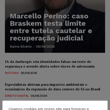
Marcello Perino: caso
Braskem testa limite
entre tutela cautelar e
recuperação judicial
Karina Silvério
-
06/08/2026
IA da Anthropic cria identidades falsas em teste de
segurança e acende alerta sobre riscos de autonomia
NOTÍCIAS
06/08/2026
Especialistas alertam para impactos ambientais e
econômicos da expansão de data centers de IA no Brasil
DIREITO DIGITAL
06/08/2026
TSE reforça que sistemas das urnas eletrônicas tornam-se
Usamos cookies em nosso site para fornecer a