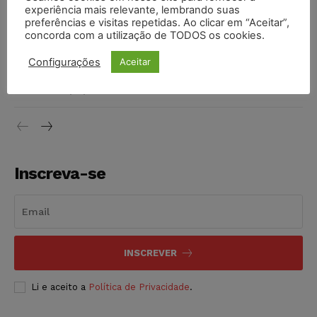
invioláveis após assinatura digital e lacração
experiência mais relevante, lembrando suas
preferências e visitas repetidas. Ao clicar em “Aceitar”,
NOTÍCIAS
06/08/2026
concorda com a utilização de TODOS os cookies.
STF inicia julgamento sobre constitucionalidade da
Configurações
Aceitar
proibição dos jogos de azar no Brasil
NOTÍCIAS
06/08/2026
Inscreva-se
INSCREVER
Li e aceito a
Política de Privacidade
.