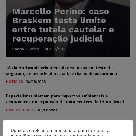
Marcello Perino: caso
Braskem testa limite
entre tutela cautelar e
recuperação judicial
Karina Silvério
-
06/08/2026
IA da Anthropic cria identidades falsas em teste de
segurança e acende alerta sobre riscos de autonomia
NOTÍCIAS
06/08/2026
Especialistas alertam para impactos ambientais e
econômicos da expansão de data centers de IA no Brasil
DIREITO DIGITAL
06/08/2026
TSE reforça que sistemas das urnas eletrônicas tornam-se
invioláveis após assinatura digital e lacração
Usamos cookies em nosso site para fornecer a