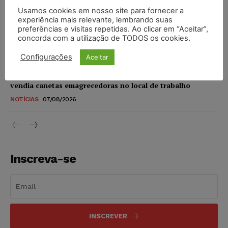
Usamos cookies em nosso site para fornecer a
STF amplia isenção de IBS e CBS na compra de veículos
experiência mais relevante, lembrando suas
novos para pessoas com deficiência e autistas de todos os
preferências e visitas repetidas. Ao clicar em “Aceitar”,
níveis
concorda com a utilização de TODOS os cookies.
DIREITO TRIBUTÁRIO
07/08/2026
Configurações
Aceitar
Justiça do Trabalho mantém justa causa de empregado que
vendia canetas emagrecedoras no local de trabalho
NOTÍCIAS
07/08/2026
Inscreva-se
INSCREVER