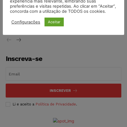
experiência mais relevante, lembrando suas
preferências e visitas repetidas. Ao clicar em “Aceitar”,
concorda com a utilização de TODOS os cookies.
Projeto proíbe venda de vapes para nascidos a partir de
2009
Configurações
Aceitar
NOTÍCIAS
06/08/2026
Inscreva-se
INSCREVER
Li e aceito a
Política de Privacidade
.