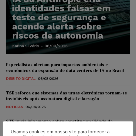
identidades falsas em
teste de segurança e
acende alerta sobre
riscos de autonomia
Karina Silvério
-
06/08/2026
Especialistas alertam para impactos ambientais e
econômicos da expansão de data centers de IA no Brasil
DIREITO DIGITAL
06/08/2026
TSE reforça que sistemas das urnas eletrônicas tornam-se
invioláveis após assinatura digital e lacração
NOTÍCIAS
06/08/2026
STF inicia julgamento sobre constitucionalidade da
proibição dos jogos de azar no Brasil
Usamos cookies em nosso site para fornecer a
NOTÍCIAS
06/08/2026