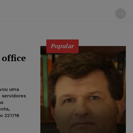
Popular
office
ovou uma
 servidores
as
mota,
o 227/16