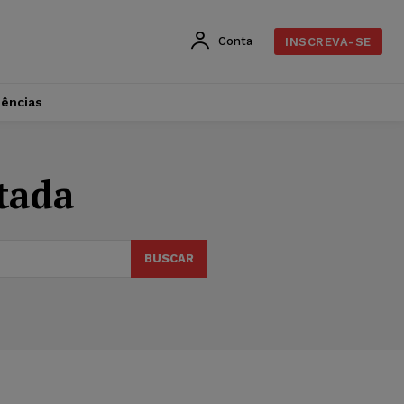
Conta
INSCREVA-SE
dências
tada
BUSCAR