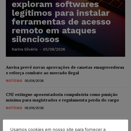
exploram softwares
legítimos para instalar
ferramentas de acesso
remoto em ataques
silenciosos
Karina Silvério
-
05/08/2026
Anvisa prevê novas aprovações de canetas emagrecedoras
e reforça combate ao mercado ilegal
NOTÍCIAS
05/08/2026
CNJ extingue aposentadoria compulsória como punição
máxima para magistrados e regulamenta perda do cargo
NOTÍCIAS
05/08/2026
Justiça de SP rejeita ação da família de Alexandre de
Moraes contra senador Alessandro Vieira
Usamos cookies em nosso site para fornecer a