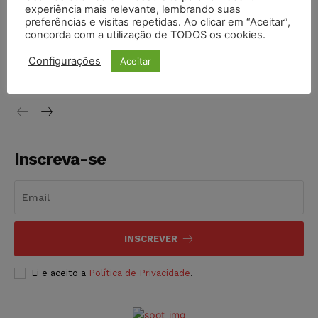
experiência mais relevante, lembrando suas
NOTÍCIAS
05/08/2026
preferências e visitas repetidas. Ao clicar em “Aceitar”,
concorda com a utilização de TODOS os cookies.
Conselho Nacional de Justiça determina afastamento da
juíza Gabriela Hardt por dois anos
Configurações
Aceitar
NOTÍCIAS
05/08/2026
Inscreva-se
INSCREVER
Li e aceito a
Política de Privacidade
.