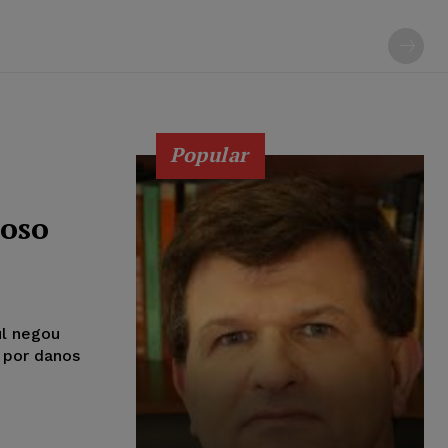
Popular
uoso
ul negou
 por danos