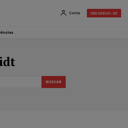
Conta
INSCREVA-SE
dências
idt
BUSCAR