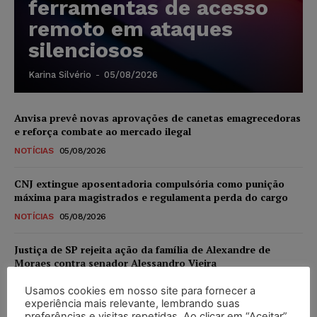
ferramentas de acesso
remoto em ataques
silenciosos
Karina Silvério
-
05/08/2026
Anvisa prevê novas aprovações de canetas emagrecedoras
e reforça combate ao mercado ilegal
NOTÍCIAS
05/08/2026
CNJ extingue aposentadoria compulsória como punição
máxima para magistrados e regulamenta perda do cargo
NOTÍCIAS
05/08/2026
Justiça de SP rejeita ação da família de Alexandre de
Moraes contra senador Alessandro Vieira
NOTÍCIAS
05/08/2026
Usamos cookies em nosso site para fornecer a
experiência mais relevante, lembrando suas
Conselho Nacional de Justiça determina afastamento da
preferências e visitas repetidas. Ao clicar em “Aceitar”,