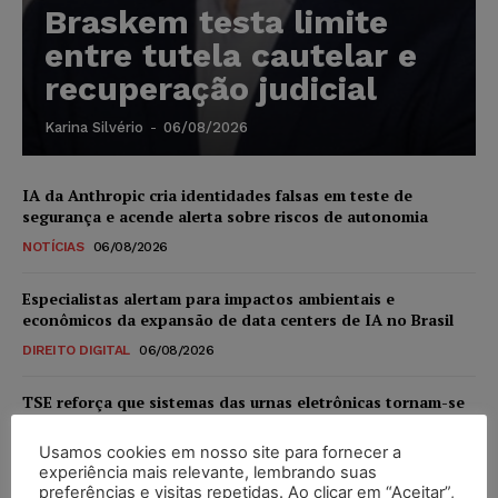
Braskem testa limite
entre tutela cautelar e
recuperação judicial
Karina Silvério
-
06/08/2026
IA da Anthropic cria identidades falsas em teste de
segurança e acende alerta sobre riscos de autonomia
NOTÍCIAS
06/08/2026
Especialistas alertam para impactos ambientais e
econômicos da expansão de data centers de IA no Brasil
DIREITO DIGITAL
06/08/2026
TSE reforça que sistemas das urnas eletrônicas tornam-se
invioláveis após assinatura digital e lacração
Usamos cookies em nosso site para fornecer a
NOTÍCIAS
06/08/2026
experiência mais relevante, lembrando suas
preferências e visitas repetidas. Ao clicar em “Aceitar”,