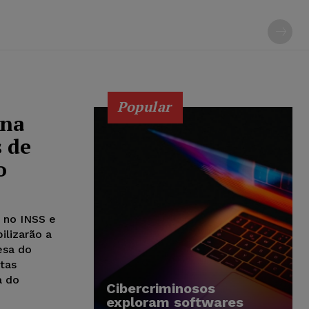
Popular
 na
s de
o
 no INSS e
ilizarão a
esa do
tas
a do
Cibercriminosos
exploram softwares