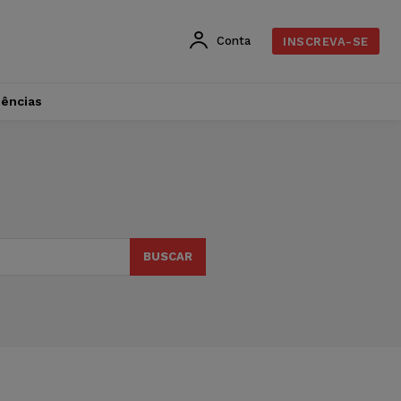
Conta
INSCREVA-SE
dências
BUSCAR