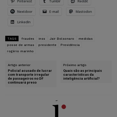
Pinterest
Tumblr
Reddit
Nextdoor
E-mail
Mastodon
LinkedIn
TAGS
fraudes
inss
Jair Bolsonaro
medidas
posse de armas
presidente
Previdência
rogério marinho
Artigo anterior
Próximo artigo
Policial acusado de lucrar
Quais são as principais
com transporte irregular
características da
de passageiros no DF
inteligência artificial?
continuará preso