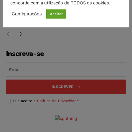
concorda com a utilização de TODOS os cookies.
Justiça do Trabalho mantém justa causa de empregado que
vendia canetas emagrecedoras no local de trabalho
Configurações
Aceitar
NOTÍCIAS
07/08/2026
Inscreva-se
INSCREVER
Li e aceito a
Política de Privacidade
.