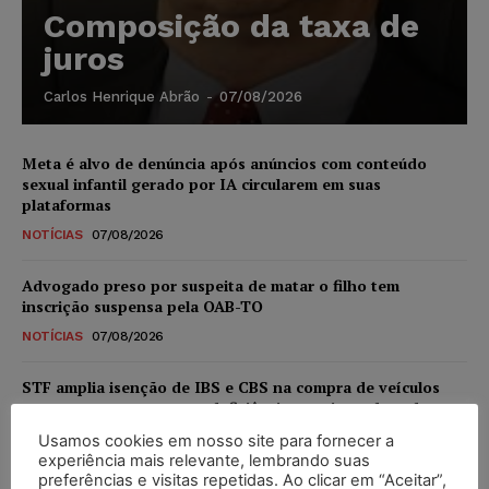
Composição da taxa de
juros
Carlos Henrique Abrão
-
07/08/2026
Meta é alvo de denúncia após anúncios com conteúdo
sexual infantil gerado por IA circularem em suas
plataformas
NOTÍCIAS
07/08/2026
Advogado preso por suspeita de matar o filho tem
inscrição suspensa pela OAB-TO
NOTÍCIAS
07/08/2026
STF amplia isenção de IBS e CBS na compra de veículos
novos para pessoas com deficiência e autistas de todos os
níveis
Usamos cookies em nosso site para fornecer a
experiência mais relevante, lembrando suas
DIREITO TRIBUTÁRIO
07/08/2026
preferências e visitas repetidas. Ao clicar em “Aceitar”,