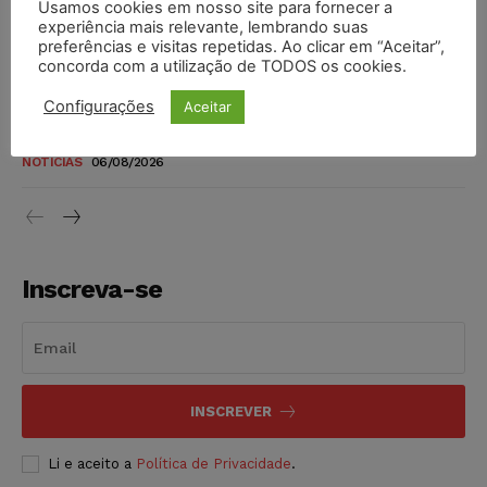
Usamos cookies em nosso site para fornecer a
TSE reforça que sistemas das urnas eletrônicas tornam-se
experiência mais relevante, lembrando suas
invioláveis após assinatura digital e lacração
preferências e visitas repetidas. Ao clicar em “Aceitar”,
NOTÍCIAS
06/08/2026
concorda com a utilização de TODOS os cookies.
Configurações
Aceitar
STF inicia julgamento sobre constitucionalidade da
proibição dos jogos de azar no Brasil
NOTÍCIAS
06/08/2026
Inscreva-se
INSCREVER
Li e aceito a
Política de Privacidade
.