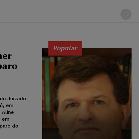
Popular
her
paro
ndo Juizado
ió, em
 Aline
o em
sparo do