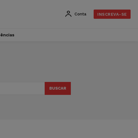
Conta
INSCREVA-SE
dências
BUSCAR