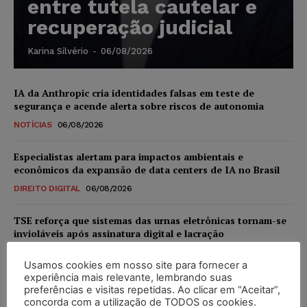
entre tutela cautelar e
recuperação judicial
Karina Silvério
-
06/08/2026
IA da Anthropic cria identidades falsas em teste de
segurança e acende alerta sobre riscos de autonomia
NOTÍCIAS
06/08/2026
Especialistas alertam para impactos ambientais e
econômicos da expansão de data centers de IA no Brasil
DIREITO DIGITAL
06/08/2026
TSE reforça que sistemas das urnas eletrônicas tornam-se
invioláveis após assinatura digital e lacração
NOTÍCIAS
06/08/2026
Usamos cookies em nosso site para fornecer a
experiência mais relevante, lembrando suas
STF inicia julgamento sobre constitucionalidade da
preferências e visitas repetidas. Ao clicar em “Aceitar”,
proibição dos jogos de azar no Brasil
concorda com a utilização de TODOS os cookies.