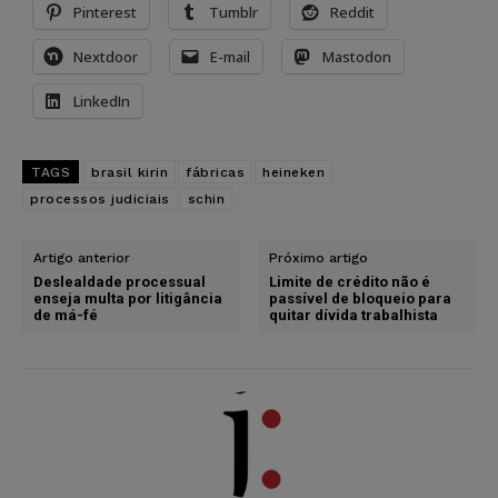
Pinterest
Tumblr
Reddit
Nextdoor
E-mail
Mastodon
LinkedIn
TAGS
brasil kirin
fábricas
heineken
processos judiciais
schin
Artigo anterior
Próximo artigo
Deslealdade processual
Limite de crédito não é
enseja multa por litigância
passível de bloqueio para
de má-fé
quitar dívida trabalhista