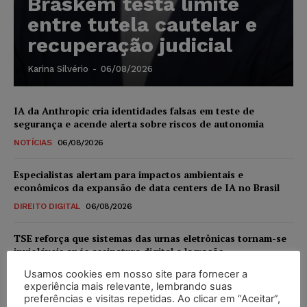
Braskem testa limite
entre tutela cautelar e
recuperação judicial
Karina Silvério
-
06/08/2026
IA da Anthropic cria identidades falsas em teste de
segurança e acende alerta sobre riscos de autonomia
NOTÍCIAS
06/08/2026
Especialistas alertam para impactos ambientais e
econômicos da expansão de data centers de IA no Brasil
DIREITO DIGITAL
06/08/2026
TSE reforça que sistemas das urnas eletrônicas tornam-se
invioláveis após assinatura digital e lacração
NOTÍCIAS
06/08/2026
Usamos cookies em nosso site para fornecer a
experiência mais relevante, lembrando suas
preferências e visitas repetidas. Ao clicar em “Aceitar”,
STF inicia julgamento sobre constitucionalidade da