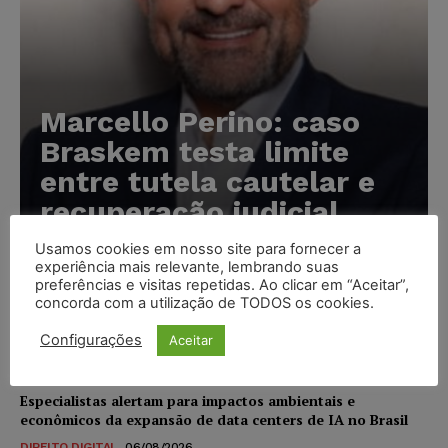
Marcello Perino: caso
Braskem testa limite
entre tutela cautelar e
recuperação judicial
Karina Silvério
-
06/08/2026
Usamos cookies em nosso site para fornecer a
experiência mais relevante, lembrando suas
preferências e visitas repetidas. Ao clicar em “Aceitar”,
concorda com a utilização de TODOS os cookies.
IA da Anthropic cria identidades falsas em teste de
segurança e acende alerta sobre riscos de autonomia
Configurações
Aceitar
NOTÍCIAS
06/08/2026
Especialistas alertam para impactos ambientais e
econômicos da expansão de data centers de IA no Brasil
DIREITO DIGITAL
06/08/2026